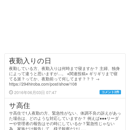
夜勤入りの日
夜勤している方、夜勤入りは何時まで寝ますか？ 主婦、独身
によって違うと思いますが…。 ※関連投稿※ ギリギリまで寝
てる派？ってか、夜勤前って何してます？？？ →
https://294hiroba.com/post/show/108
2016年06月03日 07:47
コメント2件
サ高住
サ高住で1人夜勤の方、緊急性がない、体調不良の訴えがあっ
た場合は、どのような対応していますか？ 例えば●●●リーダ
ーや管理者の報告はその時にしているか？緊急性じゃない
為、家族だけ報告して、様子観察だけし…