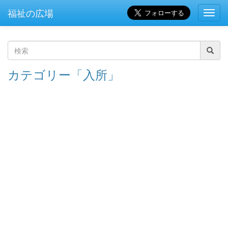
福祉の広場
Toggl
Navig
検
カテゴリー「入所」
索