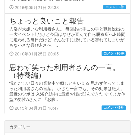
2016年05月21日 22:38
コメント3件
ちょっと良いこと報告
入浴が大嫌いな利用者さん。 毎回あの手この手と職員総出の
一大イベント! だけど今日はなぜか喜んで自ら脱衣所へ♪ 時間
に追われる毎日だけど そんな中に隠れている忘れてしまいが
ちな小さな喜び♪ さ〜、…
2016年01月25日 20:05
コメント93件
思わず笑った利用者さんの一言。
（特養編）
慌ただしい日々の業務中で癒しともいえる 思わず笑ってしま
った利用者さんの言葉。 小さな一言でも、その効果は絶大。
最近のツボは 入浴介助中に最近お腹の凹んできた すくよか体
型の男性Aさんに 『お腹…
2015年04月01日 16:47
コメント43件
カテゴリー