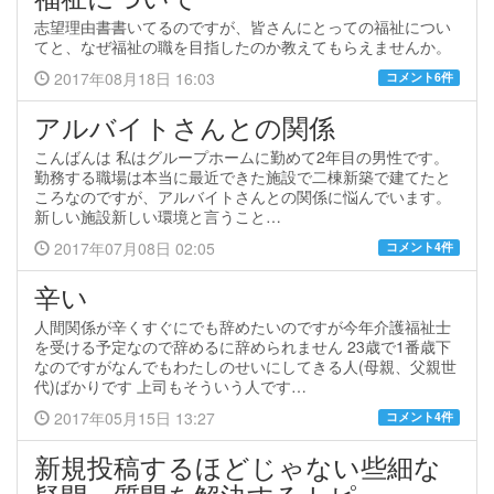
志望理由書書いてるのですが、皆さんにとっての福祉につい
てと、なぜ福祉の職を目指したのか教えてもらえませんか。
2017年08月18日 16:03
コメント6件
アルバイトさんとの関係
こんばんは 私はグループホームに勤めて2年目の男性です。
勤務する職場は本当に最近できた施設で二棟新築で建てたと
ころなのですが、アルバイトさんとの関係に悩んでいます。
新しい施設新しい環境と言うこと…
2017年07月08日 02:05
コメント4件
辛い
人間関係が辛くすぐにでも辞めたいのですが今年介護福祉士
を受ける予定なので辞めるに辞められません 23歳で1番歳下
なのですがなんでもわたしのせいにしてきる人(母親、父親世
代)ばかりです 上司もそういう人です…
2017年05月15日 13:27
コメント4件
新規投稿するほどじゃない些細な