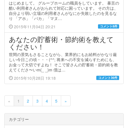
はじめまして。 グループホームの職員をしています。 暴言の
酷い利用者さんがおられて対応に困っています。 その方は、
自分より弱い立場の利用者さんがなにか失敗したのを見るな
り 「アホ」「バカ」「マヌ…
2015年11月04日 20:21
コメント8件
あなたの貯蓄術・節約術を教えて
ください！
世間の景気もさることながら、業界的にもお給料がかなり厳
しい今日この頃・・・(^^; 将来への不安を減らすためにも、
お金って大切ですよね！ そこで皆さんの貯蓄術・節約術を教
えてくださ〜いm(_ _)m 僕は…
2015年10月28日 19:18
コメント36件
«
1
2
3
4
5
»
カテゴリー