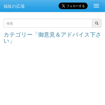
福祉の広場
Toggl
Navig
検
カテゴリー「御意見＆アドバイス下さ
索
い」