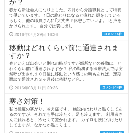
か？
春から新社会人になりました。四月から介護職員として特養
で働いています。 1日の終わりになると疲れた顔をしている
らしく、他の職員さんに｢大丈夫？休憩していいよ。｣と声を
かけられます。 自分では表に出し…
2016年04月29日 16:36
コメント5件
移動はどれくらい前に通達されま
すか？
春といえば出会いと別れの時期ですが部所などの移動は、ど
れくらい前に通達されますか？ 私の勤務する医療法人では突
然呼び出され１０日後に移動という感じの時もあれば、定期
面談で通達され３ヶ月後に移動など色…
2016年03月11日 20:36
コメント14件
寒さ対策！
私は極度の寒がり、冷え症です。 施設内はわりと温くしてあ
るのですが、それでも手は冷たく、足も冷えます。 利用者さ
んに触れると、冷たくて驚かれます。 カイロを腰に付けたり
してますが、なかなか温まりま…
コメント11件