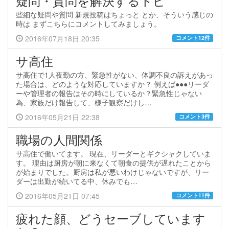
疑問・質問を解決するトピ
些細な疑問や質問 新規投稿はちょっと とか、そういう感じの
時は まずこちらにコメントしてみましょう。
2016年07月18日 20:35
コメント12件
サ高住
サ高住で1人夜勤の方、緊急性がない、体調不良の訴えがあっ
た場合は、どのような対応していますか？ 例えば●●●リーダ
ーや管理者の報告はその時にしているか？緊急性じゃない
為、家族だけ報告して、様子観察だけし…
2016年05月21日 22:38
コメント3件
職場の人間関係
サ高住で働いてます。 現在、リーダーとギクシャクしていま
す。 理由は厨房が朝に来なくて朝食の提供が遅れたことから
が始まりでした。厨房は私が悪いわけじゃないですが、リー
ダーは出勤が続いてる中、休みでも…
2016年05月21日 07:45
コメント11件
疲れた顔、どうセーブしています