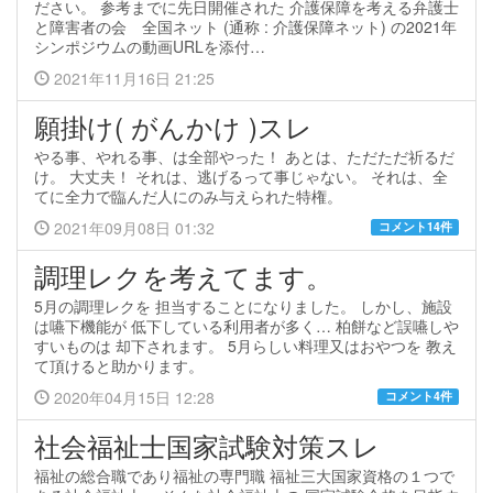
ださい。 参考までに先日開催された 介護保障を考える弁護士
と障害者の会 全国ネット (通称 : 介護保障ネット) の2021年
シンポジウムの動画URLを添付…
2021年11月16日 21:25
願掛け( がんかけ )スレ
やる事、やれる事、は全部やった！ あとは、ただただ祈るだ
け。 大丈夫！ それは、逃げるって事じゃない。 それは、全
てに全力で臨んだ人にのみ与えられた特権。
2021年09月08日 01:32
コメント14件
調理レクを考えてます。
5月の調理レクを 担当することになりました。 しかし、施設
は嚥下機能が 低下している利用者が多く… 柏餅など誤嚥しや
すいものは 却下されます。 5月らしい料理又はおやつを 教え
て頂けると助かります。
2020年04月15日 12:28
コメント4件
社会福祉士国家試験対策スレ
福祉の総合職であり福祉の専門職 福祉三大国家資格の１つで