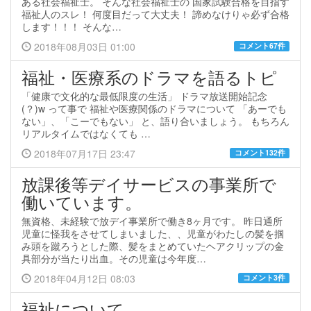
ある社会福祉士。 そんな社会福祉士の 国家試験合格を目指す
福祉人のスレ！ 何度目だって大丈夫！ 諦めなけりゃ必ず合格
します！！！ そんな…
2018年08月03日 01:00
コメント67件
福祉・医療系のドラマを語るトピ
「健康で文化的な最低限度の生活」 ドラマ放送開始記念
(？)w って事で 福祉や医療関係のドラマについて 「あーでも
ない」、「こーでもない」 と、語り合いましょう。 もちろん
リアルタイムではなくても …
2018年07月17日 23:47
コメント132件
放課後等デイサービスの事業所で
働いています。
無資格、未経験で放デイ事業所で働き8ヶ月です。 昨日通所
児童に怪我をさせてしまいました、、児童がわたしの髪を掴
み頭を蹴ろうとした際、髪をまとめていたヘアクリップの金
具部分が当たり出血。その児童は今年度…
2018年04月12日 08:03
コメント3件
福祉について