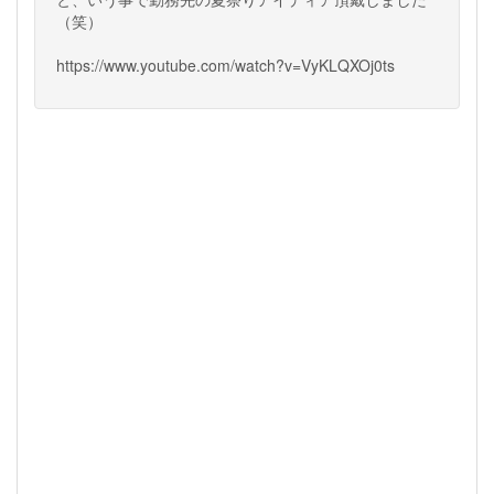
（笑）
https://www.youtube.com/watch?v=VyKLQXOj0ts