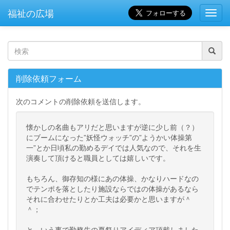
福祉の広場
Toggl
Navig
検
索
削除依頼フォーム
次のコメントの削除依頼を送信します。
懐かしの名曲もアリだと思いますが逆に少し前（？）
にブームになった”妖怪ウォッチ”の”ようかい体操第
一”とか日頃私の勤めるデイでは人気なので、それを生
演奏して頂けると職員としては嬉しいです。
もちろん、御存知の様にあの体操、かなりハードなの
でテンポを落としたり施設ならではの体操があるなら
それに合わせたりとか工夫は必要かと思いますが＾
＾；
と、いう事で勤務先の夏祭りアイディア頂戴しました