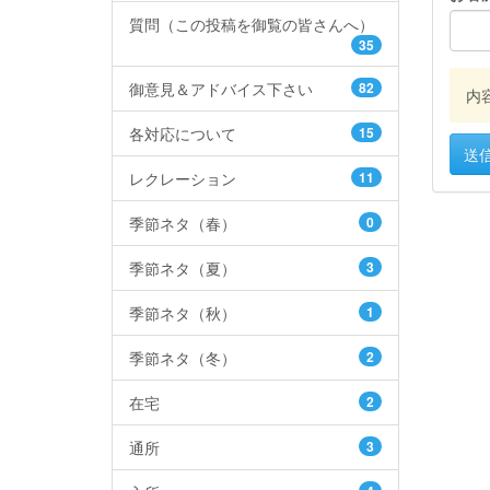
質問（この投稿を御覧の皆さんへ）
35
御意見＆アドバイス下さい
82
内
各対応について
15
送
レクレーション
11
季節ネタ（春）
0
季節ネタ（夏）
3
季節ネタ（秋）
1
季節ネタ（冬）
2
在宅
2
通所
3