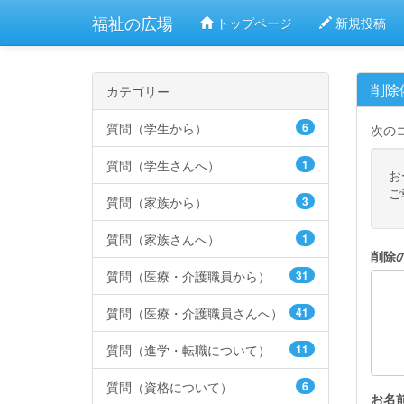
福祉の広場
トップページ
新規投稿
削除
カテゴリー
質問（学生から）
6
次の
質問（学生さんへ）
1
お
ご
質問（家族から）
3
質問（家族さんへ）
1
削除
質問（医療・介護職員から）
31
質問（医療・介護職員さんへ）
41
質問（進学・転職について）
11
質問（資格について）
6
お名