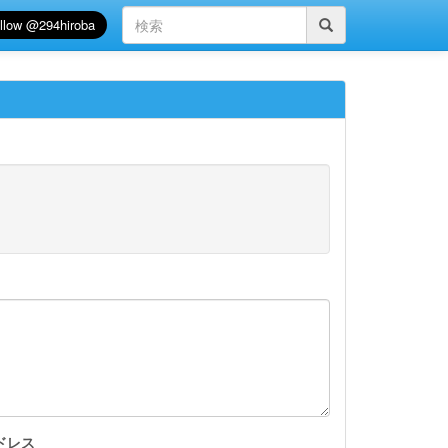
検
索
ドレス