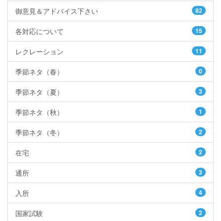
御意見＆アドバイス下さい
82
各対応について
15
レクレーション
11
季節ネタ（春）
0
季節ネタ（夏）
3
季節ネタ（秋）
1
季節ネタ（冬）
2
在宅
2
通所
3
入所
4
国家試験
2