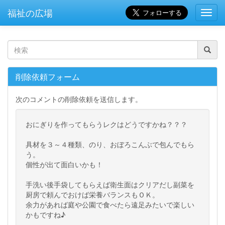
福祉の広場
Toggl
Navig
検
索
削除依頼フォーム
次のコメントの削除依頼を送信します。
おにぎりを作ってもらうレクはどうですかね？？？
具材を３～４種類、のり、おぼろこんぶで包んでもら
う。
個性が出て面白いかも！
手洗い後手袋してもらえば衛生面はクリアだし副菜を
厨房で頼んでおけば栄養バランスもＯＫ。
余力があれば庭や公園で食べたら遠足みたいで楽しい
かもですね♪