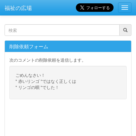
福祉の広場
Toggl
Navig
検
索
削除依頼フォーム
次のコメントの削除依頼を送信します。
ごめんなさい！
" 赤いリンゴ "ではなく正しくは
" リンゴの唄 "でした！