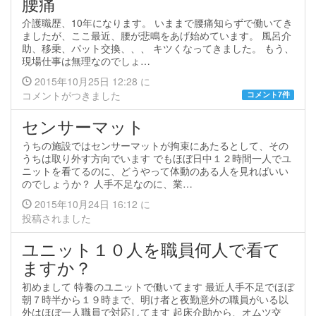
腰痛
介護職歴、10年になります。 いままで腰痛知らずで働いてき
ましたが、ここ最近、腰が悲鳴をあげ始めています。 風呂介
助、移乗、パット交換、、、 キツくなってきました。 もう、
現場仕事は無理なのでしょ…
2015年10月25日 12:28 に
コメントがつきました
コメント7件
センサーマット
うちの施設ではセンサーマットが拘束にあたるとして、その
うちは取り外す方向でいます でもほぼ日中１２時間一人でユ
ニットを看てるのに、どうやって体動のある人を見ればいい
のでしょうか？ 人手不足なのに、業…
2015年10月24日 16:12 に
投稿されました
ユニット１０人を職員何人で看て
ますか？
初めまして 特養のユニットで働いてます 最近人手不足でほぼ
朝７時半から１９時まで、明け者と夜勤意外の職員がいる以
外はほぼ一人職員で対応してます 起床介助から、オムツ交