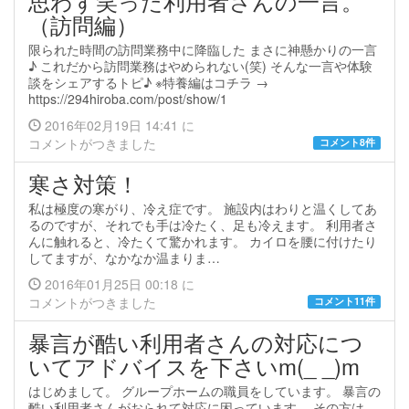
思わず笑った利用者さんの一言。
（訪問編）
限られた時間の訪問業務中に降臨した まさに神懸かりの一言
♪ これだから訪問業務はやめられない(笑) そんな一言や体験
談をシェアするトピ♪ ※特養編はコチラ →
https://294hiroba.com/post/show/1
2016年02月19日 14:41 に
コメントがつきました
コメント8件
寒さ対策！
私は極度の寒がり、冷え症です。 施設内はわりと温くしてあ
るのですが、それでも手は冷たく、足も冷えます。 利用者さ
んに触れると、冷たくて驚かれます。 カイロを腰に付けたり
してますが、なかなか温まりま…
2016年01月25日 00:18 に
コメントがつきました
コメント11件
暴言が酷い利用者さんの対応につ
いてアドバイスを下さいm(_ _)m
はじめまして。 グループホームの職員をしています。 暴言の
酷い利用者さんがおられて対応に困っています。 その方は、